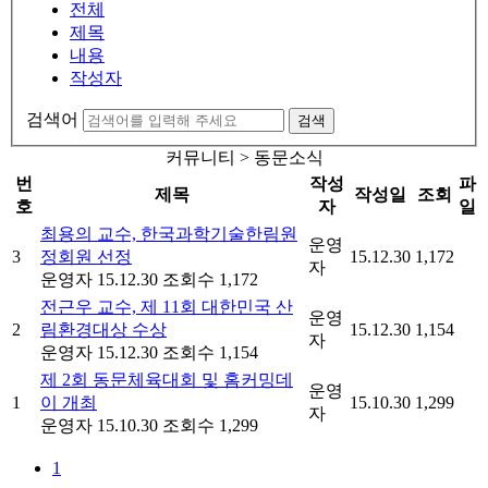
전체
제목
내용
작성자
검색어
검색
커뮤니티 > 동문소식
번
작성
파
제목
작성일
조회
호
자
일
최용의 교수, 한국과학기술한림원
운영
3
정회원 선정
15.12.30
1,172
자
운영자
15.12.30
조회수 1,172
전근우 교수, 제 11회 대한민국 산
운영
2
림환경대상 수상
15.12.30
1,154
자
운영자
15.12.30
조회수 1,154
제 2회 동문체육대회 및 홈커밍데
운영
1
이 개최
15.10.30
1,299
자
운영자
15.10.30
조회수 1,299
1