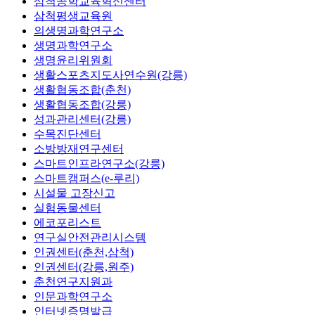
삼척공학교육혁신센터
삼척평생교육원
의생명과학연구소
생명과학연구소
생명윤리위원회
생활스포츠지도사연수원(강릉)
생활협동조합(춘천)
생활협동조합(강릉)
성과관리센터(강릉)
수목진단센터
소방방재연구센터
스마트인프라연구소(강릉)
스마트캠퍼스(e-루리)
시설물 고장신고
실험동물센터
에코포리스트
연구실안전관리시스템
인권센터(춘천,삼척)
인권센터(강릉,원주)
춘천연구지원과
인문과학연구소
인터넷증명발급