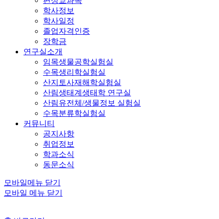
편성교과목
학사정보
학사일정
졸업자격인증
장학금
연구실소개
임목생물공학실험실
수목생리학실험실
산지토사재해학실험실
산림생태계생태학 연구실
산림유전체/생물정보 실험실
수목분류학실험실
커뮤니티
공지사항
취업정보
학과소식
동문소식
모바일메뉴 닫기
모바일 메뉴 닫기