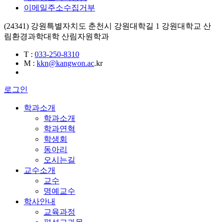
이메일주소수집거부
(24341) 강원특별자치도 춘천시 강원대학길 1 강원대학교 산
림환경과학대학 산림자원학과
T
:
033-250-8310
M
:
kkn@kangwon.ac
.kr
로그인
학과소개
학과소개
학과연혁
학생회
동아리
오시는길
교수소개
교수
명예교수
학사안내
교육과정