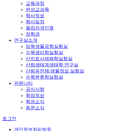
교육과정
편성교과목
학사정보
학사일정
졸업자격인증
장학금
연구실소개
임목생물공학실험실
수목생리학실험실
산지토사재해학실험실
산림생태계생태학 연구실
산림유전체/생물정보 실험실
수목분류학실험실
커뮤니티
공지사항
취업정보
학과소식
동문소식
로그인
개인정보처리방침