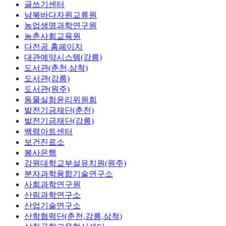
글쓰기센터
남북바다자원교류원
농업생명과학연구원
농촌사회교육원
다전공 홈페이지
대관예약시스템(강릉)
도서관(춘천,삼척)
도서관(강릉)
도서관(원주)
동물실험윤리위원회
발전기금재단(춘천)
발전기금재단(강릉)
백령아트센터
보건진료소
봉사은행
강원대학교부설유치원(원주)
분자과학융합기술연구소
사회과학연구원
산림과학연구소
산업기술연구소
산학협력단(춘천,강릉,삼척)