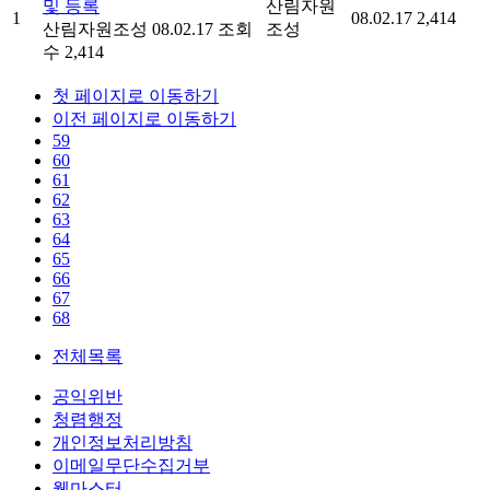
및 등록
산림자원
1
08.02.17
2,414
산림자원조성
08.02.17
조회
조성
수 2,414
첫 페이지로 이동하기
이전 페이지로 이동하기
59
60
61
62
63
64
65
66
67
68
전체목록
공익위반
청렴행정
개인정보처리방침
이메일무단수집거부
웹마스터