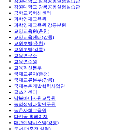
강원대학교 삼척공동실험실습관
강원대학교 강릉공동실험실습관
공학교육혁신센터
과학영재교육원
과학영재교육원 강릉분원
교양교육원(춘천)
교양교육센터(강릉)
교원초빙(춘천)
교원초빙(강릉)
교육연구소
교육연수원
교육혁신본부
국제교류처(춘천)
국제교류본부(강릉)
국제농촌개발협력사업단
글쓰기센터
남북바다자원교류원
농업생명과학연구원
농촌사회교육원
다전공 홈페이지
대관예약시스템(강릉)
도서관(춘천,삼척)