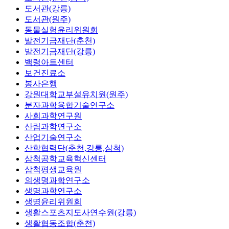
도서관(강릉)
도서관(원주)
동물실험윤리위원회
발전기금재단(춘천)
발전기금재단(강릉)
백령아트센터
보건진료소
봉사은행
강원대학교부설유치원(원주)
분자과학융합기술연구소
사회과학연구원
산림과학연구소
산업기술연구소
산학협력단(춘천,강릉,삼척)
삼척공학교육혁신센터
삼척평생교육원
의생명과학연구소
생명과학연구소
생명윤리위원회
생활스포츠지도사연수원(강릉)
생활협동조합(춘천)