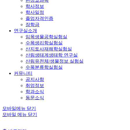
편성교과목
학사정보
학사일정
졸업자격인증
장학금
연구실소개
임목생물공학실험실
수목생리학실험실
산지토사재해학실험실
산림생태계생태학 연구실
산림유전체/생물정보 실험실
수목분류학실험실
커뮤니티
공지사항
취업정보
학과소식
동문소식
모바일메뉴 닫기
모바일 메뉴 닫기