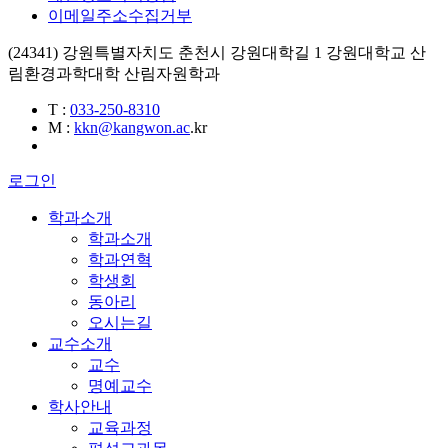
이메일주소수집거부
(24341) 강원특별자치도 춘천시 강원대학길 1 강원대학교 산
림환경과학대학 산림자원학과
T
:
033-250-8310
M
:
kkn@kangwon.ac
.kr
로그인
학과소개
학과소개
학과연혁
학생회
동아리
오시는길
교수소개
교수
명예교수
학사안내
교육과정