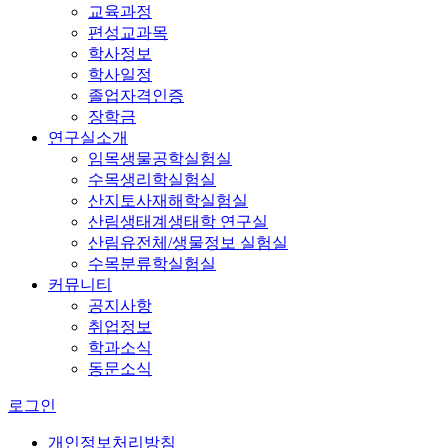
교육과정
편성교과목
학사정보
학사일정
졸업자격인증
장학금
연구실소개
임목생물공학실험실
수목생리학실험실
산지토사재해학실험실
산림생태계생태학 연구실
산림유전체/생물정보 실험실
수목분류학실험실
커뮤니티
공지사항
취업정보
학과소식
동문소식
로그인
개인정보처리방침