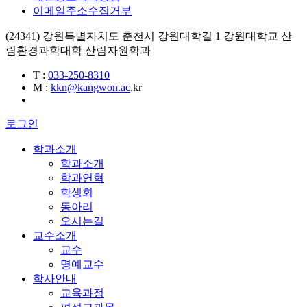
이메일주소수집거부
(24341) 강원특별자치도 춘천시 강원대학길 1 강원대학교 산
림환경과학대학 산림자원학과
T
:
033-250-8310
M
:
kkn@kangwon.ac
.kr
로그인
학과소개
학과소개
학과연혁
학생회
동아리
오시는길
교수소개
교수
명예교수
학사안내
교육과정