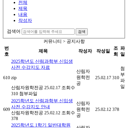
전체
제목
내용
작성자
검색어
검색
커뮤니티 > 공지사항
번
조
파
제목
작성자
작성일
호
회
일
2025학년도 산림과학부 신입생
사전 수강지도 자료
첨
산림자
부
원학전
610
zip
25.02.17
310
파
공
일
산림자원학전공
25.02.17
조회수
310
첨부파일
2025학년도 산림과학부 신입생
산림자
사전 수강지도 안내
609
원학전
25.02.12
378
산림자원학전공
25.02.12
조회수
공
378
2025학년도 1학기 일반대학원
산림자