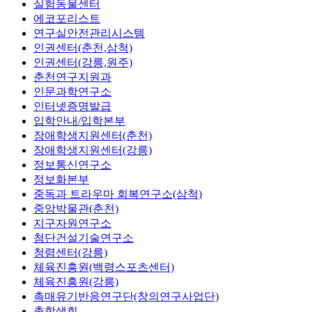
실험동물센터
에코포리스트
연구실안전관리시스템
인권센터(춘천,삼척)
인권센터(강릉,원주)
춘천연구지원과
인문과학연구소
인터넷증명발급
입학안내/입학본부
장애학생지원센터(춘천)
장애학생지원센터(강릉)
정보통신연구소
정보화본부
중독과 트라우마 회복연구소(삼척)
중앙박물관(춘천)
지구자원연구소
첨단건설기술연구소
청렴센터(강릉)
체육진흥원(백령스포츠센터)
체육진흥원(강릉)
촉매유기반응연구단(창의연구사업단)
총학생회