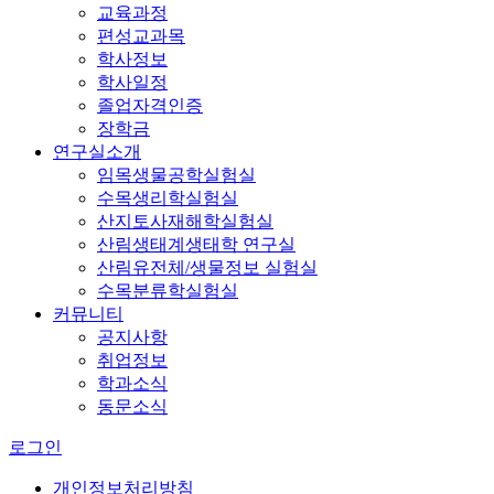
교육과정
편성교과목
학사정보
학사일정
졸업자격인증
장학금
연구실소개
임목생물공학실험실
수목생리학실험실
산지토사재해학실험실
산림생태계생태학 연구실
산림유전체/생물정보 실험실
수목분류학실험실
커뮤니티
공지사항
취업정보
학과소식
동문소식
로그인
개인정보처리방침