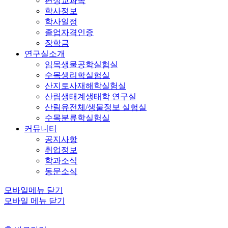
편성교과목
학사정보
학사일정
졸업자격인증
장학금
연구실소개
임목생물공학실험실
수목생리학실험실
산지토사재해학실험실
산림생태계생태학 연구실
산림유전체/생물정보 실험실
수목분류학실험실
커뮤니티
공지사항
취업정보
학과소식
동문소식
모바일메뉴 닫기
모바일 메뉴 닫기