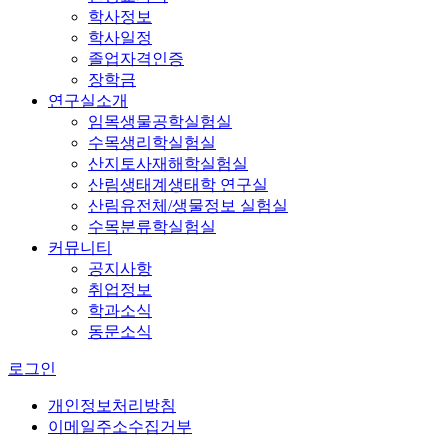
학사정보
학사일정
졸업자격인증
장학금
연구실소개
임목생물공학실험실
수목생리학실험실
산지토사재해학실험실
산림생태계생태학 연구실
산림유전체/생물정보 실험실
수목분류학실험실
커뮤니티
공지사항
취업정보
학과소식
동문소식
로그인
개인정보처리방침
이메일주소수집거부