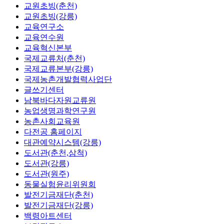
교원초빙(춘천)
교원초빙(강릉)
교육연구소
교육연수원
교육혁신본부
국제교류처(춘천)
국제교류본부(강릉)
국제농촌개발협력사업단
글쓰기센터
남북바다자원교류원
농업생명과학연구원
농촌사회교육원
다전공 홈페이지
대관예약시스템(강릉)
도서관(춘천,삼척)
도서관(강릉)
도서관(원주)
동물실험윤리위원회
발전기금재단(춘천)
발전기금재단(강릉)
백령아트센터