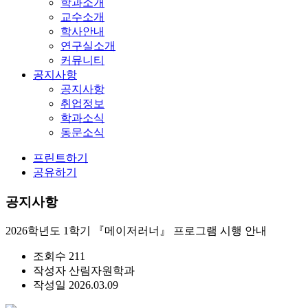
학과소개
교수소개
학사안내
연구실소개
커뮤니티
공지사항
공지사항
취업정보
학과소식
동문소식
프린트하기
공유하기
공지사항
2026학년도 1학기 『메이저러너』 프로그램 시행 안내
조회수
211
작성자
산림자원학과
작성일
2026.03.09