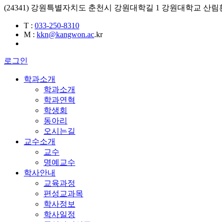
(24341) 강원특별자치도 춘천시 강원대학길 1 강원대학교 
T
:
033-250-8310
M
:
kkn@kangwon.ac
.kr
로그인
학과소개
학과소개
학과연혁
학생회
동아리
오시는길
교수소개
교수
명예교수
학사안내
교육과정
편성교과목
학사정보
학사일정