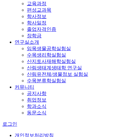
교육과정
편성교과목
학사정보
학사일정
졸업자격인증
장학금
연구실소개
임목생물공학실험실
수목생리학실험실
산지토사재해학실험실
산림생태계생태학 연구실
산림유전체/생물정보 실험실
수목분류학실험실
커뮤니티
공지사항
취업정보
학과소식
동문소식
로그인
개인정보처리방침