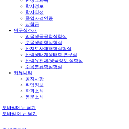
편성교과목
학사정보
학사일정
졸업자격인증
장학금
연구실소개
임목생물공학실험실
수목생리학실험실
산지토사재해학실험실
산림생태계생태학 연구실
산림유전체/생물정보 실험실
수목분류학실험실
커뮤니티
공지사항
취업정보
학과소식
동문소식
모바일메뉴 닫기
모바일 메뉴 닫기