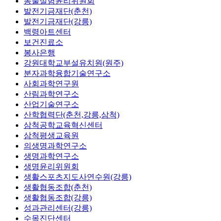
동물실험윤리위원회
발전기금재단(춘천)
발전기금재단(강릉)
백령아트센터
보건진료소
봉사은행
강원대학교부설유치원(원주)
분자과학융합기술연구소
사회과학연구원
산림과학연구소
산업기술연구소
산학협력단(춘천,강릉,삼척)
삼척공학교육혁신센터
삼척평생교육원
의생명과학연구소
생명과학연구소
생명윤리위원회
생활스포츠지도사연수원(강릉)
생활협동조합(춘천)
생활협동조합(강릉)
성과관리센터(강릉)
수목진단센터