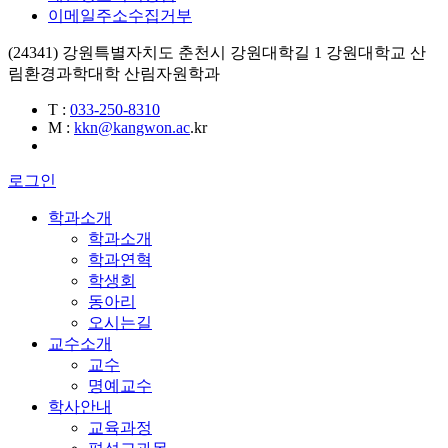
이메일주소수집거부
(24341) 강원특별자치도 춘천시 강원대학길 1 강원대학교 산
림환경과학대학 산림자원학과
T
:
033-250-8310
M
:
kkn@kangwon.ac
.kr
로그인
학과소개
학과소개
학과연혁
학생회
동아리
오시는길
교수소개
교수
명예교수
학사안내
교육과정